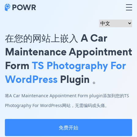
在您的网站上嵌入 A Car
Maintenance Appointment
Form
TS Photography For
WordPress
Plugin 。
将A Car Maintenance Appointment Form plugin添加到您的TS
Photography For WordPress网站，无需编码或头痛。
免费开始