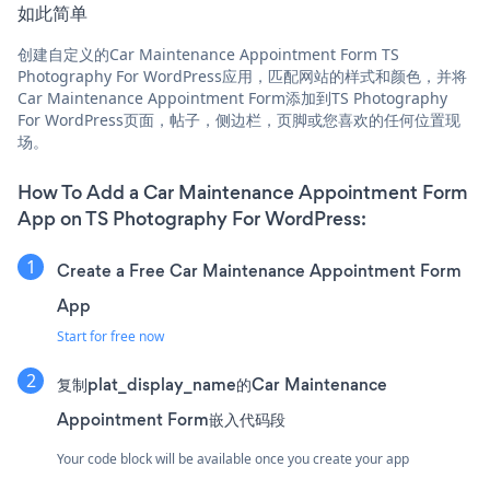
如此简单
创建自定义的Car Maintenance Appointment Form TS
Photography For WordPress应用，匹配网站的样式和颜色，并将
Car Maintenance Appointment Form添加到TS Photography
For WordPress页面，帖子，侧边栏，页脚或您喜欢的任何位置现
场。
How To Add a Car Maintenance Appointment Form
App on TS Photography For WordPress:
Create a Free Car Maintenance Appointment Form
App
Start for free now
复制plat_display_name的Car Maintenance
Appointment Form嵌入代码段
Your code block will be available once you create your app