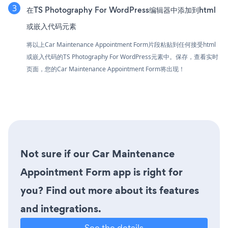
在TS Photography For WordPress编辑器中添加到html
或嵌入代码元素
将以上Car Maintenance Appointment Form片段粘贴到任何接受html
或嵌入代码的TS Photography For WordPress元素中。保存，查看实时
页面，您的Car Maintenance Appointment Form将出现！
Not sure if our Car Maintenance
Appointment Form app is right for
you? Find out more about its features
and integrations.
See the details