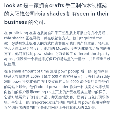
look at 是一家拥有crafts 手工制作木制框架
的太阳镜公司rbia shades 拥有seen in their
business 的公司。
在 publicizing 在当地展览会和手工艺品展上开展业务几个月后，
rbia shades 正在寻找一种在线销售方式。他们required the
ability以视觉上吸引人的方式向访客展示他们的产品质量、轻巧且
符合人体工程学的设计。他们的 Mozello 没有为此提供足够的解决
方案。他们在找到 powr slider 之前尝试了 different third-party
apps，但没有一个看起来好像它们是站点的一部分，并且笨重且难
以使用。
在 a small amount of time 注册 powr popup 后，他们grow 的
联系人数量超过 250%（超过 600 个真实联系人），并且 steadily
利用 powr 社交将他们的社交媒体扩大到 6000 多个关注者在他们
的网站上喂食。他们added powr slider 作为一种视觉方式来快速
向他们的客户展示coming to 主页上的产品在现实生活中的样子。
它很好地展示了他们的产品，并无缝地为客户提供了出色的现场体
验。事实上，他们reported发现与他们网站上的 powr 应用程序交
互的访问者的参与时间是他们网站上任何其他人的 2.5 倍。