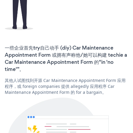
一些企业首先try自己动手 (diy) Car Maintenance
Appointment Form 或拥有声称他/她可以构建 techie a
Car Maintenance Appointment Form 的“in 'no
time'”。
其他人试图找到开源 Car Maintenance Appointment Form 应用
程序，或 foreign companies 提供 allegedly 应用程序 Car
Maintenance Appointment Form 的 for a bargain。