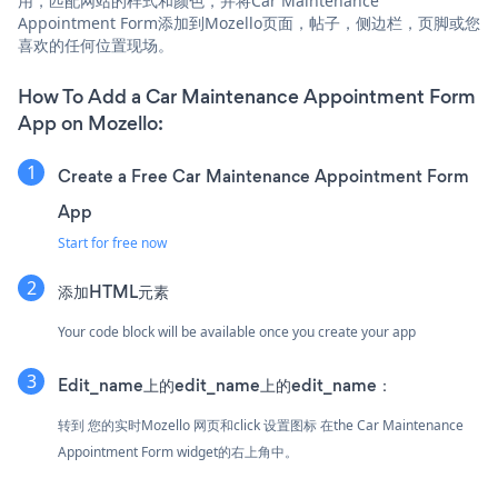
用，匹配网站的样式和颜色，并将Car Maintenance
Appointment Form添加到Mozello页面，帖子，侧边栏，页脚或您
喜欢的任何位置现场。
How To Add a Car Maintenance Appointment Form
App on Mozello:
Create a Free Car Maintenance Appointment Form
App
Start for free now
添加HTML元素
Your code block will be available once you create your app
Edit_name上的edit_name上的edit_name：
转到 您的实时Mozello 网页和click 设置图标
在the Car Maintenance
Appointment Form widget的右上角中。