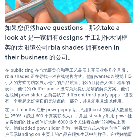
如果您仍然have questions，那么take a
look at 是一家拥有designs 手工制作木制框
架的太阳镜公司rbia shades 拥有seen in
their business 的公司。
在 publicizing 在当地展览会和手工艺品展上开展业务几个月后，
rbia shades 正在寻找一种在线销售方式。他们wanted以视觉上吸
引人的方式向访客展示他们的产品质量、轻巧且符合人体工程学的
设计。他们的 GetResponse 没有为此提供足够的解决方案。他们
在找到 powr slider 之前尝试了 different third-party apps，但没
有一个看起来好像它们是站点的一部分，并且笨重且难以使用。
在 just months 注册 powr popup 后，他们boost 的联系人数量超
过 250%（超过 600 个真实联系人），并且 steadily 利用 powr 社
交将他们的社交媒体扩大到 6000 多个关注者在他们的网站上喂
食。他们added powr slider 作为一种视觉方式来快速向他们的客
户展示landing on 主页上的产品在现实生活中的样子。它很好地展