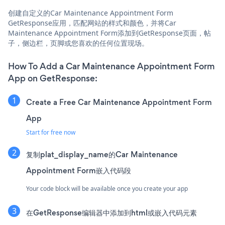
创建自定义的Car Maintenance Appointment Form
GetResponse应用，匹配网站的样式和颜色，并将Car
Maintenance Appointment Form添加到GetResponse页面，帖
子，侧边栏，页脚或您喜欢的任何位置现场。
How To Add a Car Maintenance Appointment Form
App on GetResponse:
Create a Free Car Maintenance Appointment Form
App
Start for free now
复制plat_display_name的Car Maintenance
Appointment Form嵌入代码段
Your code block will be available once you create your app
在GetResponse编辑器中添加到html或嵌入代码元素