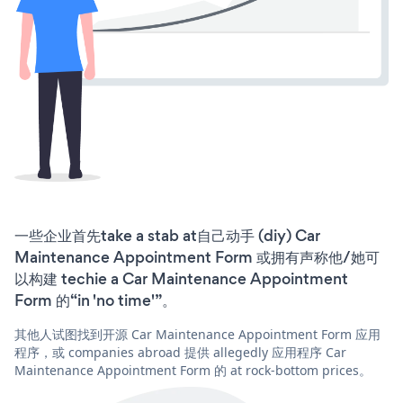
一些企业首先take a stab at自己动手 (diy) Car
Maintenance Appointment Form 或拥有声称他/她可
以构建 techie a Car Maintenance Appointment
Form 的“in 'no time'”。
其他人试图找到开源 Car Maintenance Appointment Form 应用
程序，或 companies abroad 提供 allegedly 应用程序 Car
Maintenance Appointment Form 的 at rock-bottom prices。