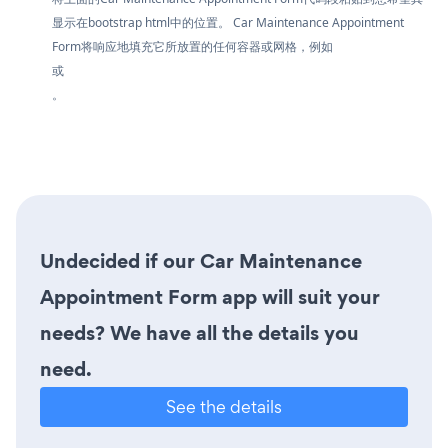
显示在bootstrap html中的位置。 Car Maintenance Appointment
Form将响应地填充它所放置的任何容器或网格，例如
或
。
Undecided if our Car Maintenance
Appointment Form app will suit your
needs? We have all the details you
need.
See the details