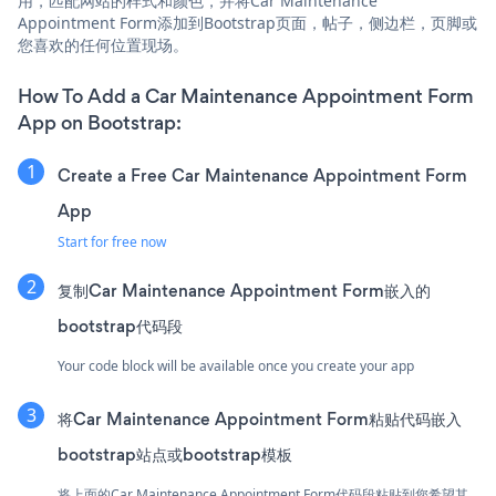
用，匹配网站的样式和颜色，并将Car Maintenance
Appointment Form添加到Bootstrap页面，帖子，侧边栏，页脚或
您喜欢的任何位置现场。
How To Add a Car Maintenance Appointment Form
App on Bootstrap:
Create a Free Car Maintenance Appointment Form
App
Start for free now
复制Car Maintenance Appointment Form嵌入的
bootstrap代码段
Your code block will be available once you create your app
将Car Maintenance Appointment Form粘贴代码嵌入
bootstrap站点或bootstrap模板
将上面的Car Maintenance Appointment Form代码段粘贴到您希望其