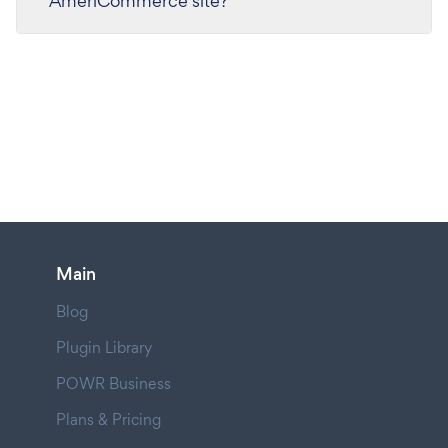
AmeriCommerce site?
Main
Blog
Plugin Library
POWR Business
Plans & Pricing