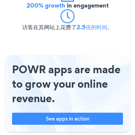
200% growth
in engagement
访客在其网站上花费了
2.5倍的时间
。
POWR apps are made
to grow your online
revenue.
See apps in action