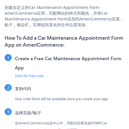
创建自定义的Car Maintenance Appointment Form
AmeriCommerce应用，匹配网站的样式和颜色，并将Car
Maintenance Appointment Form添加到AmeriCommerce页面，
帖子，侧边栏，页脚或您喜欢的任何位置现场。
How To Add a Car Maintenance Appointment Form
App on AmeriCommerce:
Create a Free Car Maintenance Appointment Form
App
Start for free now
复制代码
Your code block will be available once you create your app
选择页面/帖子
在AmeriCommerce信息中心中，导航到您要添加POWR Car