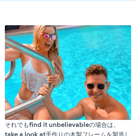
それでもfind it unbelievableの場合は、
take a look at手作りの木製フレームを製造し