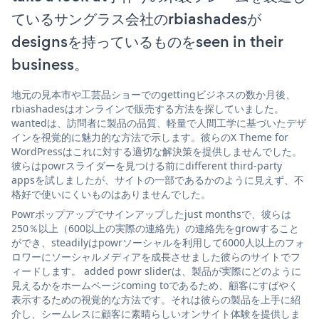
ているサングラス会社のrbiashadesが
designsを持っているものをseen in their
business。
地元の見本市や工芸品ショーでのgettingビジネスの数か月後、
rbiashadesはオンラインで販売する方法を探していました。
wantedは、訪問者に製品の品質、軽量で人間工学に基づいたデザ
インを視覚的に魅力的な方法で示します。彼らのX Theme for
WordPressはこれに対する適切な解決策を提供しませんでした。
彼らはpowrスライダーを見つける前にdifferent third-party
appsを試しましたが、サイトの一部であるかのように見えず、不
格好で使いにくいものはありませんでした。
Powrポップアップでサインアップしたjust monthsで、彼らは
250％以上（600以上の実際の連絡先）の連絡先をgrowすること
ができ、steadilyはpowrソーシャルを利用して6000人以上のフォ
ロワーにソーシャルメディアを成長させました彼らのサイトでフ
ィードします。 added powr sliderは、製品が実際にどのように
見えるかをホームページcoming toであるため、顧客にすばやく
表示するための視覚的な方法です。それは彼らの製品を上手に紹
介し、シームレスに顧客に素晴らしいオンサイト体験を提供しま