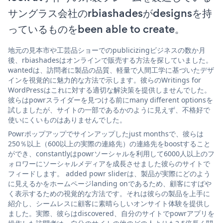
サングラス会社のrbiashadesがdesignsを持
っているものをbeen able to create。
地元の見本市や工芸品ショーでのpublicizingビジネスの数か月
後、rbiashadesはオンラインで販売する方法を探していました。
wantedは、訪問者に製品の品質、軽量で人間工学に基づいたデザ
インを視覚的に魅力的な方法で示します。彼らのWritings for
WordPressはこれに対する適切な解決策を提供しませんでした。
彼らはpowrスライダーを見つける前にmany different optionsを
試しましたが、サイトの一部であるかのように見えず、不格好で
使いにくいものはありませんでした。
Powrポップアップでサインアップしたjust monthsで、彼らは
250％以上（600以上の実際の連絡先）の連絡先をboostすること
ができ、constantlyはpowrソーシャルを利用して6000人以上のフ
ォロワーにソーシャルメディアを成長させました彼らのサイトで
フィードします。 added powr sliderは、製品が実際にどのよう
に見えるかをホームページlanding onであるため、顧客にすばや
く表示するための視覚的な方法です。それは彼らの製品を上手に
紹介し、シームレスに顧客に素晴らしいオンサイト体験を提供し
ました。実際、彼らはdiscovered、自分のサイトでpowrアプリを