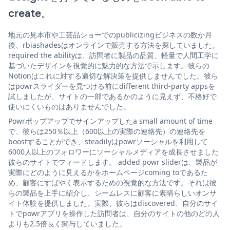
create。
地元の見本市や工芸品ショーでのpublicizingビジネスの数か月
後、rbiashadesはオンラインで販売する方法を探していました。
required the abilityは、訪問者に製品の品質、軽量で人間工学に
基づいたデザインを視覚的に魅力的な方法で示します。彼らの
Notionはこれに対する適切な解決策を提供しませんでした。彼ら
はpowrスライダーを見つける前にdifferent third-party appsを
試しましたが、サイトの一部であるかのように見えず、不格好で
使いにくいものはありませんでした。
Powrポップアップでサインアップしたa small amount of time
で、彼らは250％以上（600以上の実際の連絡先）の連絡先を
boostすることができ、steadilyはpowrソーシャルを利用して
6000人以上のフォロワーにソーシャルメディアを成長させました
彼らのサイトでフィードします。 added powr sliderは、製品が
実際にどのように見えるかをホームページcoming toであるた
め、顧客にすばやく表示するための視覚的な方法です。それは彼
らの製品を上手に紹介し、シームレスに顧客に素晴らしいオンサ
イト体験を提供しました。実際、彼らはdiscovered、自分のサイ
トでpowrアプリを操作した訪問者は、自分のサイトの他のどの人
よりも2.5倍長く関与していました。