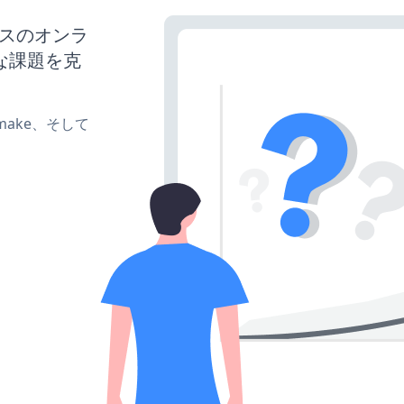
ネスのオンラ
な課題を克
e、make、そして