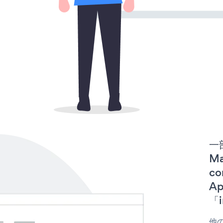
一
Ma
co
A
「i
他の