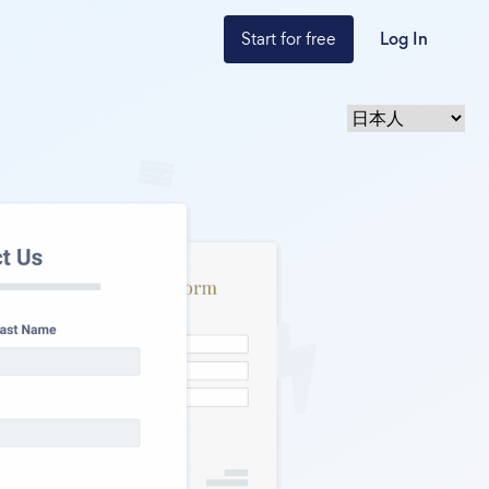
Start for free
Log In