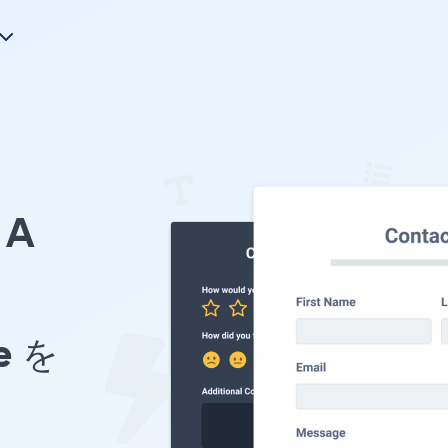
A
e を