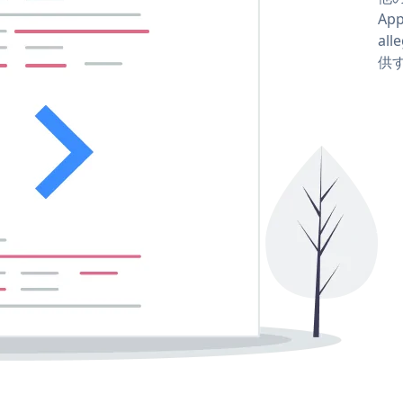
Ap
all
供す