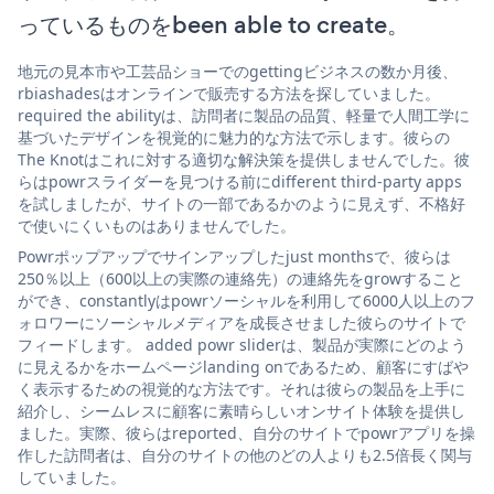
っているものをbeen able to create。
地元の見本市や工芸品ショーでのgettingビジネスの数か月後、
rbiashadesはオンラインで販売する方法を探していました。
required the abilityは、訪問者に製品の品質、軽量で人間工学に
基づいたデザインを視覚的に魅力的な方法で示します。彼らの
The Knotはこれに対する適切な解決策を提供しませんでした。彼
らはpowrスライダーを見つける前にdifferent third-party apps
を試しましたが、サイトの一部であるかのように見えず、不格好
で使いにくいものはありませんでした。
Powrポップアップでサインアップしたjust monthsで、彼らは
250％以上（600以上の実際の連絡先）の連絡先をgrowすること
ができ、constantlyはpowrソーシャルを利用して6000人以上のフ
ォロワーにソーシャルメディアを成長させました彼らのサイトで
フィードします。 added powr sliderは、製品が実際にどのよう
に見えるかをホームページlanding onであるため、顧客にすばや
く表示するための視覚的な方法です。それは彼らの製品を上手に
紹介し、シームレスに顧客に素晴らしいオンサイト体験を提供し
ました。実際、彼らはreported、自分のサイトでpowrアプリを操
作した訪問者は、自分のサイトの他のどの人よりも2.5倍長く関与
していました。