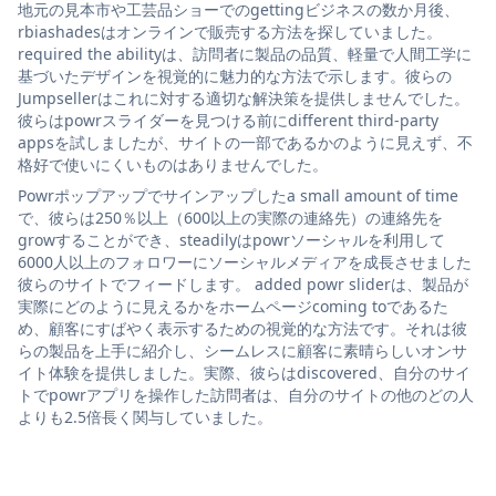
地元の見本市や工芸品ショーでのgettingビジネスの数か月後、
rbiashadesはオンラインで販売する方法を探していました。
required the abilityは、訪問者に製品の品質、軽量で人間工学に
基づいたデザインを視覚的に魅力的な方法で示します。彼らの
Jumpsellerはこれに対する適切な解決策を提供しませんでした。
彼らはpowrスライダーを見つける前にdifferent third-party
appsを試しましたが、サイトの一部であるかのように見えず、不
格好で使いにくいものはありませんでした。
Powrポップアップでサインアップしたa small amount of time
で、彼らは250％以上（600以上の実際の連絡先）の連絡先を
growすることができ、steadilyはpowrソーシャルを利用して
6000人以上のフォロワーにソーシャルメディアを成長させました
彼らのサイトでフィードします。 added powr sliderは、製品が
実際にどのように見えるかをホームページcoming toであるた
め、顧客にすばやく表示するための視覚的な方法です。それは彼
らの製品を上手に紹介し、シームレスに顧客に素晴らしいオンサ
イト体験を提供しました。実際、彼らはdiscovered、自分のサイ
トでpowrアプリを操作した訪問者は、自分のサイトの他のどの人
よりも2.5倍長く関与していました。