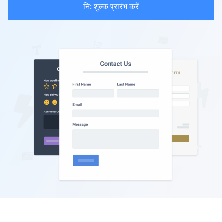
नि: शुल्क प्रारंभ करें