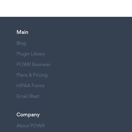
Main
Blog
Plugin Library
POWR Business
Plans & Pricing
HIPAA Forms
Email Blast
Company
About POWR