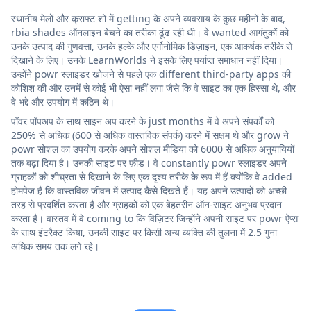
स्थानीय मेलों और क्राफ्ट शो में getting के अपने व्यवसाय के कुछ महीनों के बाद,
rbia shades ऑनलाइन बेचने का तरीका ढूंढ रही थी। वे wanted आगंतुकों को
उनके उत्पाद की गुणवत्ता, उनके हल्के और एर्गोनोमिक डिज़ाइन, एक आकर्षक तरीके से
दिखाने के लिए। उनके LearnWorlds ने इसके लिए पर्याप्त समाधान नहीं दिया।
उन्होंने powr स्लाइडर खोजने से पहले एक different third-party apps की
कोशिश की और उनमें से कोई भी ऐसा नहीं लगा जैसे कि वे साइट का एक हिस्सा थे, और
वे भद्दे और उपयोग में कठिन थे।
पॉवर पॉपअप के साथ साइन अप करने के just months में वे अपने संपर्कों को
250% से अधिक (600 से अधिक वास्तविक संपर्क) करने में सक्षम थे और grow ने
powr सोशल का उपयोग करके अपने सोशल मीडिया को 6000 से अधिक अनुयायियों
तक बढ़ा दिया है। उनकी साइट पर फ़ीड। वे constantly powr स्लाइडर अपने
ग्राहकों को शीघ्रता से दिखाने के लिए एक दृश्य तरीके के रूप में हैं क्योंकि वे added
होमपेज हैं कि वास्तविक जीवन में उत्पाद कैसे दिखते हैं। यह अपने उत्पादों को अच्छी
तरह से प्रदर्शित करता है और ग्राहकों को एक बेहतरीन ऑन-साइट अनुभव प्रदान
करता है। वास्तव में वे coming to कि विज़िटर जिन्होंने अपनी साइट पर powr ऐप्स
के साथ इंटरैक्ट किया, उनकी साइट पर किसी अन्य व्यक्ति की तुलना में 2.5 गुना
अधिक समय तक लगे रहे।