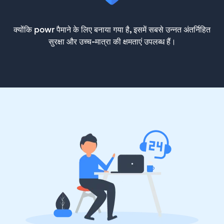
क्योंकि powr पैमाने के लिए बनाया गया है, इसमें सबसे उन्नत अंतर्निहित
सुरक्षा और उच्च-मात्रा की क्षमताएं उपलब्ध हैं।