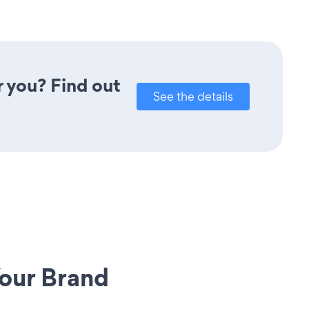
r you? Find out
See the details
our Brand