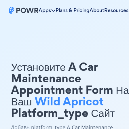
Apps
Plans & Pricing
About
Resources
Установите A Car
Maintenance
Appointment Form На
Ваш
Wild Apricot
Platform_type Сайт
Добавь platform_type A Car Maintenance