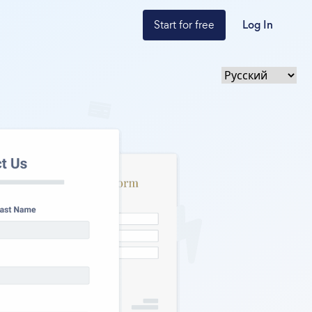
Start for free
Log In