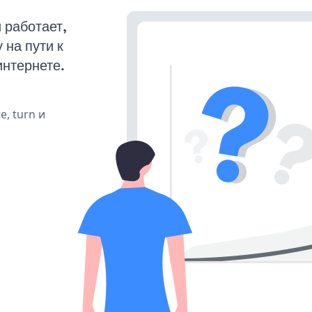
 работает,
на пути к
интернете.
e, turn и