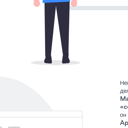
Не
де
Ma
«c
он
Ap