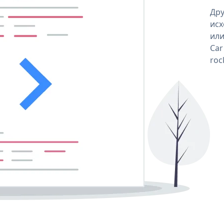
Дру
исх
или
Car
roc