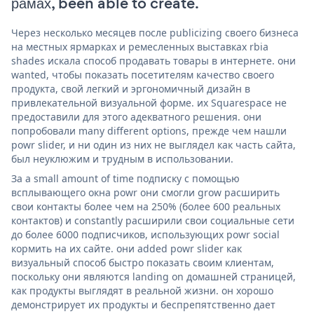
рамах, been able to create.
Через несколько месяцев после publicizing своего бизнеса
на местных ярмарках и ремесленных выставках rbia
shades искала способ продавать товары в интернете. они
wanted, чтобы показать посетителям качество своего
продукта, свой легкий и эргономичный дизайн в
привлекательной визуальной форме. их Squarespace не
предоставили для этого адекватного решения. они
попробовали many different options, прежде чем нашли
powr slider, и ни один из них не выглядел как часть сайта,
был неуклюжим и трудным в использовании.
За a small amount of time подписку с помощью
всплывающего окна powr они смогли grow расширить
свои контакты более чем на 250% (более 600 реальных
контактов) и constantly расширили свои социальные сети
до более 6000 подписчиков, использующих powr social
кормить на их сайте. они added powr slider как
визуальный способ быстро показать своим клиентам,
поскольку они являются landing on домашней страницей,
как продукты выглядят в реальной жизни. он хорошо
демонстрирует их продукты и беспрепятственно дает