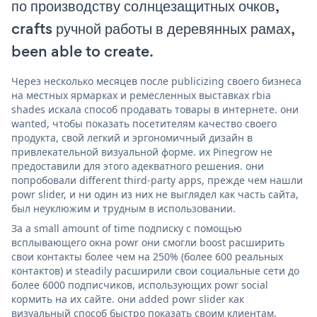
по производству солнцезащитных очков,
crafts ручной работы в деревянных рамах,
been able to create.
Через несколько месяцев после publicizing своего бизнеса
на местных ярмарках и ремесленных выставках rbia
shades искала способ продавать товары в интернете. они
wanted, чтобы показать посетителям качество своего
продукта, свой легкий и эргономичный дизайн в
привлекательной визуальной форме. их Pinegrow не
предоставили для этого адекватного решения. они
попробовали different third-party apps, прежде чем нашли
powr slider, и ни один из них не выглядел как часть сайта,
был неуклюжим и трудным в использовании.
За a small amount of time подписку с помощью
всплывающего окна powr они смогли boost расширить
свои контакты более чем на 250% (более 600 реальных
контактов) и steadily расширили свои социальные сети до
более 6000 подписчиков, использующих powr social
кормить на их сайте. они added powr slider как
визуальный способ быстро показать своим клиентам,