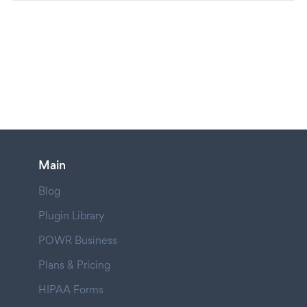
Main
Blog
Plugin Library
POWR Business
Plans & Pricing
HIPAA Forms