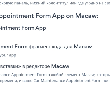
оковую панель, нижний колонтитул или где угодно на св
Appointment Form App on Macaw:
ointment Form App
tment Form фрагмент кода для Macaw
 your app
я вставки» в редакторе Macaw
ance Appointment Form в любой элемент Macaw, которы
времени, и ваше Car Maintenance Appointment Form поя