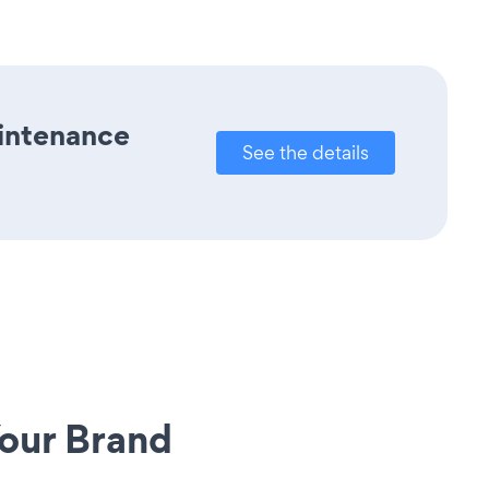
aintenance
See the details
our Brand