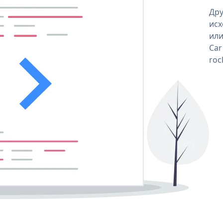
Дру
исх
или
Car
roc