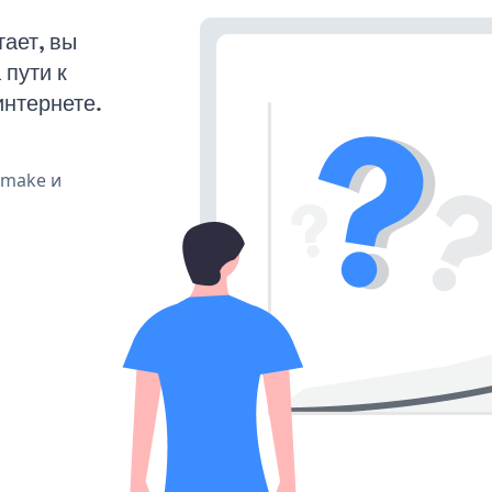
ает, вы
пути к
интернете.
, make и