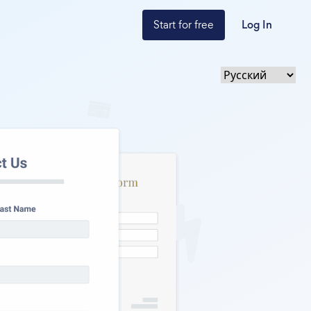
Start for free
Log In