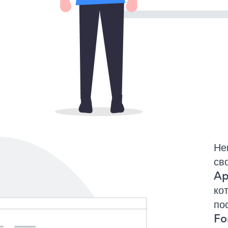
Не
св
Ap
ко
по
Fo