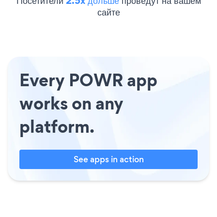
Посетители
2.5x дольше
проведут на вашем
сайте
Every POWR app
works on any
platform.
See apps in action