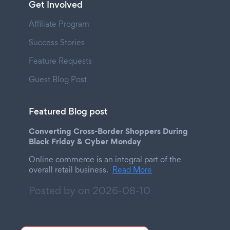
Get Involved
Affiliate Program
Success Stories
Feature Requests
Guest Blog Post
Featured Blog post
Converting Cross-Border Shoppers During
Black Friday & Cyber Monday
Online commerce is an integral part of the
overall retail business.
Read More
Posted by on
2026-08-10