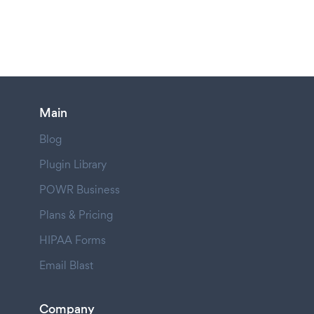
Main
Blog
Plugin Library
POWR Business
Plans & Pricing
HIPAA Forms
Email Blast
Company