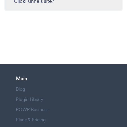
ClickFunnels site?
Main
Blog
Plugin Library
POWR Business
Plans & Pricing