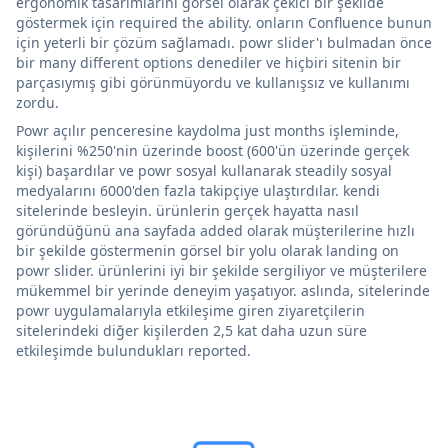
ergonomik tasarımlarını görsel olarak çekici bir şekilde
göstermek için required the ability. onların Confluence bunun
için yeterli bir çözüm sağlamadı. powr slider'ı bulmadan önce
bir many different options denediler ve hiçbiri sitenin bir
parçasıymış gibi görünmüyordu ve kullanışsız ve kullanımı
zordu.
Powr açılır penceresine kaydolma just months işleminde,
kişilerini %250'nin üzerinde boost (600'ün üzerinde gerçek
kişi) başardılar ve powr sosyal kullanarak steadily sosyal
medyalarını 6000'den fazla takipçiye ulaştırdılar. kendi
sitelerinde besleyin. ürünlerin gerçek hayatta nasıl
göründüğünü ana sayfada added olarak müşterilerine hızlı
bir şekilde göstermenin görsel bir yolu olarak landing on
powr slider. ürünlerini iyi bir şekilde sergiliyor ve müşterilere
mükemmel bir yerinde deneyim yaşatıyor. aslında, sitelerinde
powr uygulamalarıyla etkileşime giren ziyaretçilerin
sitelerindeki diğer kişilerden 2,5 kat daha uzun süre
etkileşimde bulundukları reported.