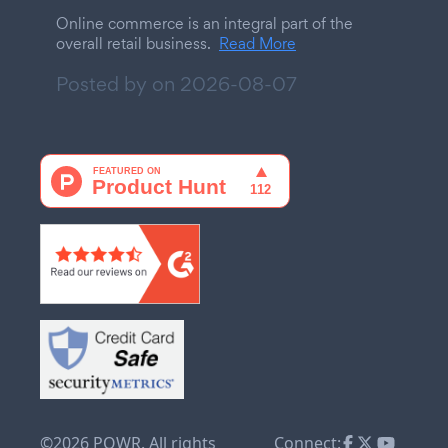
Online commerce is an integral part of the
overall retail business.
Read More
Posted by on
2026-08-07
©2026 POWR. All rights
Connect: