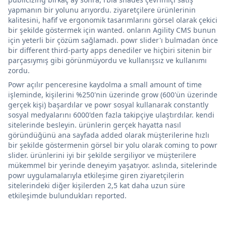
yapmanın bir yolunu arıyordu. ziyaretçilere ürünlerinin
kalitesini, hafif ve ergonomik tasarımlarını görsel olarak çekici
bir şekilde göstermek için wanted. onların Agility CMS bunun
için yeterli bir çözüm sağlamadı. powr slider'ı bulmadan önce
bir different third-party apps denediler ve hiçbiri sitenin bir
parçasıymış gibi görünmüyordu ve kullanışsız ve kullanımı
zordu.
Powr açılır penceresine kaydolma a small amount of time
işleminde, kişilerini %250'nin üzerinde grow (600'ün üzerinde
gerçek kişi) başardılar ve powr sosyal kullanarak constantly
sosyal medyalarını 6000'den fazla takipçiye ulaştırdılar. kendi
sitelerinde besleyin. ürünlerin gerçek hayatta nasıl
göründüğünü ana sayfada added olarak müşterilerine hızlı
bir şekilde göstermenin görsel bir yolu olarak coming to powr
slider. ürünlerini iyi bir şekilde sergiliyor ve müşterilere
mükemmel bir yerinde deneyim yaşatıyor. aslında, sitelerinde
powr uygulamalarıyla etkileşime giren ziyaretçilerin
sitelerindeki diğer kişilerden 2,5 kat daha uzun süre
etkileşimde bulundukları reported.