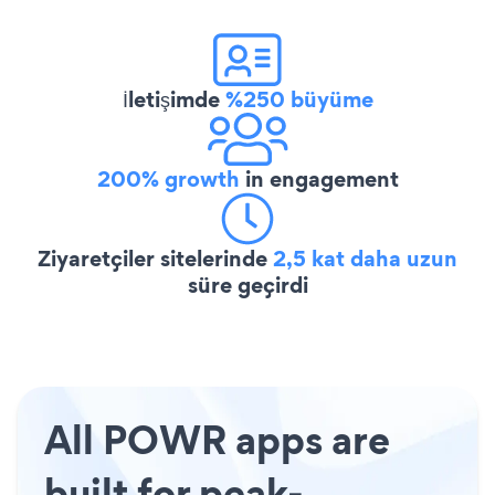
İletişimde
%250 büyüme
200% growth
in engagement
Ziyaretçiler sitelerinde
2,5 kat daha uzun
süre geçirdi
All POWR apps are
built for peak-