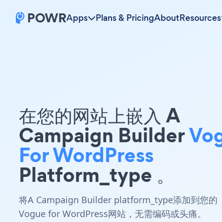
Apps
Plans & Pricing
About
Resources
在您的网站上嵌入 A
Campaign Builder
Vo
For WordPress
Platform_type 。
将A Campaign Builder platform_type添加到您的
Vogue for WordPress网站，无需编码或头痛。