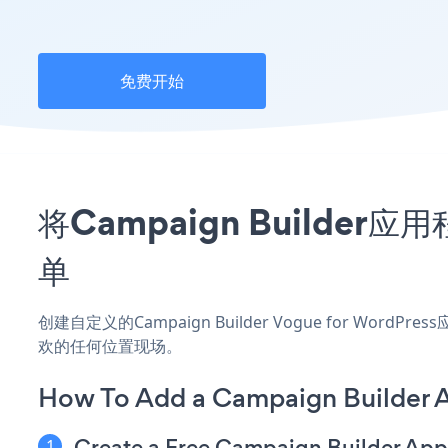
免费开始
将Campaign Builder
单
创建自定义的Campaign Builder Vogue for Wor
欢的任何位置现场。
How To Add a Campaign Builder 
Create a Free Campaign Builder App