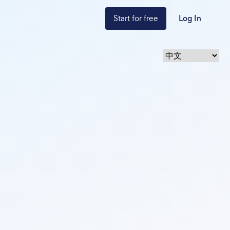
Start for free
Log In