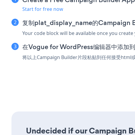
Start for free now
复制plat_display_name的Campaign
Your code block will be available once you create
在Vogue for WordPress编辑器中添
将以上Campaign Builder片段粘贴到任何接受html
Undecided if our Campaign Bui