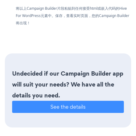
将以上Campaign Builder片段粘贴到任何接受html或嵌入代码的Hive
For WordPress元素中。保存，查看实时页面，您的Campaign Builder
将出现！
Undecided if our Campaign Builder app
will suit your needs? We have all the
details you need.
See the details