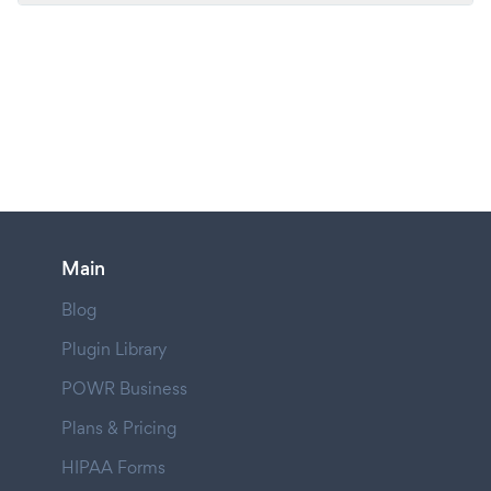
Main
Blog
Plugin Library
POWR Business
Plans & Pricing
HIPAA Forms