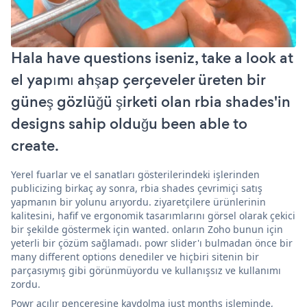
Hala have questions iseniz, take a look at
el yapımı ahşap çerçeveler üreten bir
güneş gözlüğü şirketi olan rbia shades'in
designs sahip olduğu been able to
create.
Yerel fuarlar ve el sanatları gösterilerindeki işlerinden
publicizing birkaç ay sonra, rbia shades çevrimiçi satış
yapmanın bir yolunu arıyordu. ziyaretçilere ürünlerinin
kalitesini, hafif ve ergonomik tasarımlarını görsel olarak çekici
bir şekilde göstermek için wanted. onların Zoho bunun için
yeterli bir çözüm sağlamadı. powr slider'ı bulmadan önce bir
many different options denediler ve hiçbiri sitenin bir
parçasıymış gibi görünmüyordu ve kullanışsız ve kullanımı
zordu.
Powr açılır penceresine kaydolma just months işleminde,