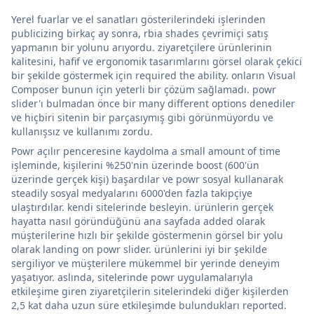
Yerel fuarlar ve el sanatları gösterilerindeki işlerinden
publicizing birkaç ay sonra, rbia shades çevrimiçi satış
yapmanın bir yolunu arıyordu. ziyaretçilere ürünlerinin
kalitesini, hafif ve ergonomik tasarımlarını görsel olarak çekici
bir şekilde göstermek için required the ability. onların Visual
Composer bunun için yeterli bir çözüm sağlamadı. powr
slider'ı bulmadan önce bir many different options denediler
ve hiçbiri sitenin bir parçasıymış gibi görünmüyordu ve
kullanışsız ve kullanımı zordu.
Powr açılır penceresine kaydolma a small amount of time
işleminde, kişilerini %250'nin üzerinde boost (600'ün
üzerinde gerçek kişi) başardılar ve powr sosyal kullanarak
steadily sosyal medyalarını 6000'den fazla takipçiye
ulaştırdılar. kendi sitelerinde besleyin. ürünlerin gerçek
hayatta nasıl göründüğünü ana sayfada added olarak
müşterilerine hızlı bir şekilde göstermenin görsel bir yolu
olarak landing on powr slider. ürünlerini iyi bir şekilde
sergiliyor ve müşterilere mükemmel bir yerinde deneyim
yaşatıyor. aslında, sitelerinde powr uygulamalarıyla
etkileşime giren ziyaretçilerin sitelerindeki diğer kişilerden
2,5 kat daha uzun süre etkileşimde bulundukları reported.