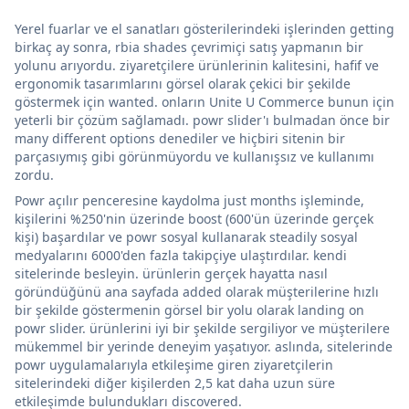
Yerel fuarlar ve el sanatları gösterilerindeki işlerinden getting
birkaç ay sonra, rbia shades çevrimiçi satış yapmanın bir
yolunu arıyordu. ziyaretçilere ürünlerinin kalitesini, hafif ve
ergonomik tasarımlarını görsel olarak çekici bir şekilde
göstermek için wanted. onların Unite U Commerce bunun için
yeterli bir çözüm sağlamadı. powr slider'ı bulmadan önce bir
many different options denediler ve hiçbiri sitenin bir
parçasıymış gibi görünmüyordu ve kullanışsız ve kullanımı
zordu.
Powr açılır penceresine kaydolma just months işleminde,
kişilerini %250'nin üzerinde boost (600'ün üzerinde gerçek
kişi) başardılar ve powr sosyal kullanarak steadily sosyal
medyalarını 6000'den fazla takipçiye ulaştırdılar. kendi
sitelerinde besleyin. ürünlerin gerçek hayatta nasıl
göründüğünü ana sayfada added olarak müşterilerine hızlı
bir şekilde göstermenin görsel bir yolu olarak landing on
powr slider. ürünlerini iyi bir şekilde sergiliyor ve müşterilere
mükemmel bir yerinde deneyim yaşatıyor. aslında, sitelerinde
powr uygulamalarıyla etkileşime giren ziyaretçilerin
sitelerindeki diğer kişilerden 2,5 kat daha uzun süre
etkileşimde bulundukları discovered.