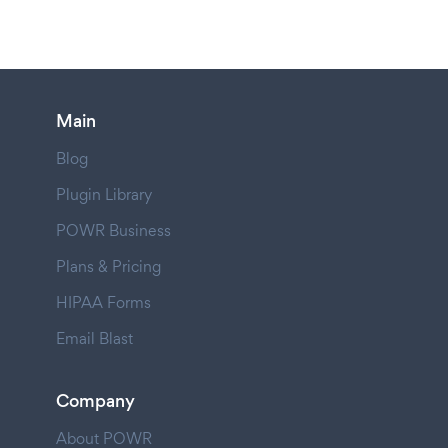
Main
Blog
Plugin Library
POWR Business
Plans & Pricing
HIPAA Forms
Email Blast
Company
About POWR