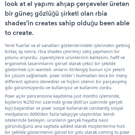
look at el yapımı ahşap çerçeveler üreten
bir güneş gözlüğü şirketi olan rbia
shades'in creates sahip olduğu been able
to create.
Yerel fuarlar ve el sanatları gösterilerindeki işlerinden getting
birkaç ay sonra, rbia shades çevrimiçi satış yapmanın bir
yolunu arıyordu. ziyaretçilere ürünlerinin kalitesini, hafif ve
ergonomik tasarımlarını görsel olarak çekici bir şekilde
göstermek için wanted. onların Strikingly bunun için yeterli
bir çözüm sağlamadı. powr slider'ı bulmadan önce bir many
different options denediler ve hiçbiri sitenin bir parçasıymış
gibi görünmüyordu ve kullanışsız ve kullanımı zordu.
Powr açılır penceresine kaydolma just months işleminde,
kişilerini %250'nin üzerinde grow (600'ün üzerinde gerçek
kişi) başardılar ve powr sosyal kullanarak constantly sosyal
medyalarını 6000'den fazla takipçiye ulaştırdılar. kendi
sitelerinde besleyin. ürünlerin gerçek hayatta nasıl
göründüğünü ana sayfada added olarak müşterilerine hızlı
bir şekilde göstermenin görsel bir yolu olarak coming to powr