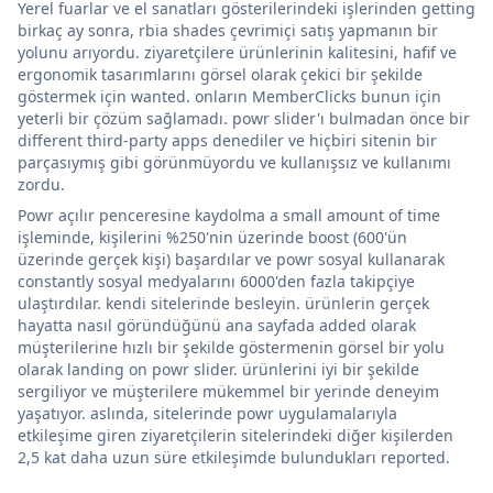
Yerel fuarlar ve el sanatları gösterilerindeki işlerinden getting
birkaç ay sonra, rbia shades çevrimiçi satış yapmanın bir
yolunu arıyordu. ziyaretçilere ürünlerinin kalitesini, hafif ve
ergonomik tasarımlarını görsel olarak çekici bir şekilde
göstermek için wanted. onların MemberClicks bunun için
yeterli bir çözüm sağlamadı. powr slider'ı bulmadan önce bir
different third-party apps denediler ve hiçbiri sitenin bir
parçasıymış gibi görünmüyordu ve kullanışsız ve kullanımı
zordu.
Powr açılır penceresine kaydolma a small amount of time
işleminde, kişilerini %250'nin üzerinde boost (600'ün
üzerinde gerçek kişi) başardılar ve powr sosyal kullanarak
constantly sosyal medyalarını 6000'den fazla takipçiye
ulaştırdılar. kendi sitelerinde besleyin. ürünlerin gerçek
hayatta nasıl göründüğünü ana sayfada added olarak
müşterilerine hızlı bir şekilde göstermenin görsel bir yolu
olarak landing on powr slider. ürünlerini iyi bir şekilde
sergiliyor ve müşterilere mükemmel bir yerinde deneyim
yaşatıyor. aslında, sitelerinde powr uygulamalarıyla
etkileşime giren ziyaretçilerin sitelerindeki diğer kişilerden
2,5 kat daha uzun süre etkileşimde bulundukları reported.