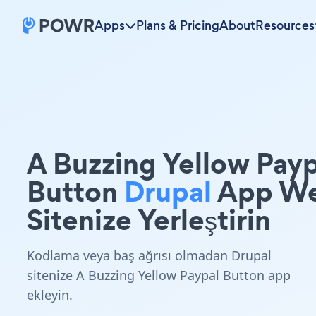
Apps
Plans & Pricing
About
Resources
A Buzzing Yellow Payp
Button
Drupal
App W
Sitenize Yerleştirin
Kodlama veya baş ağrısı olmadan Drupal
sitenize A Buzzing Yellow Paypal Button app
ekleyin.