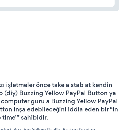
zı işletmeler önce take a stab at kendin
p (diy) Buzzing Yellow PayPal Button ya
 computer guru a Buzzing Yellow PayPal
tton inşa edebileceğini iddia eden bir “in
 time'” sahibidir.
erleri, Buzzing Yellow PayPal Button foreign