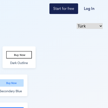
Start for free
Log In