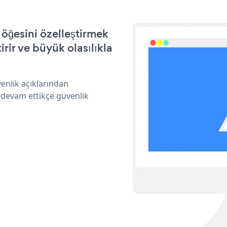
öğesini özelleştirmek
ir ve büyük olasılıkla
enlik açıklarından
 devam ettikçe güvenlik