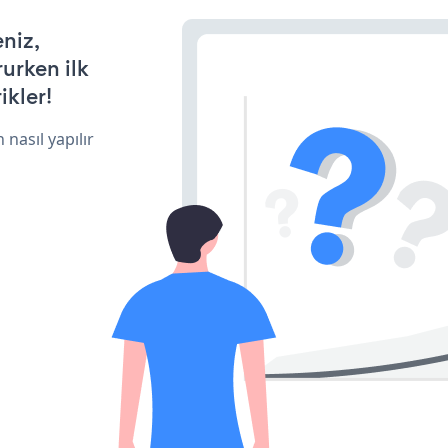
eniz,
rurken ilk
ikler!
 nasıl yapılır