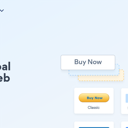
al
eb