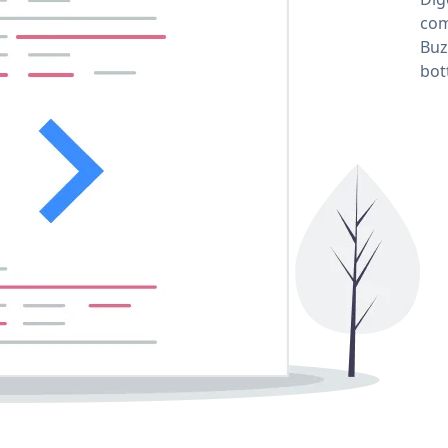
com
Buz
bot