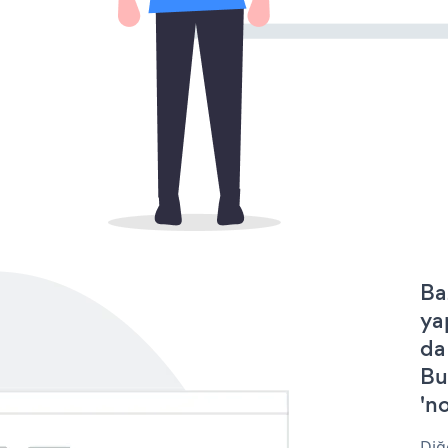
Ba
ya
da
Bu
'no
Diğ