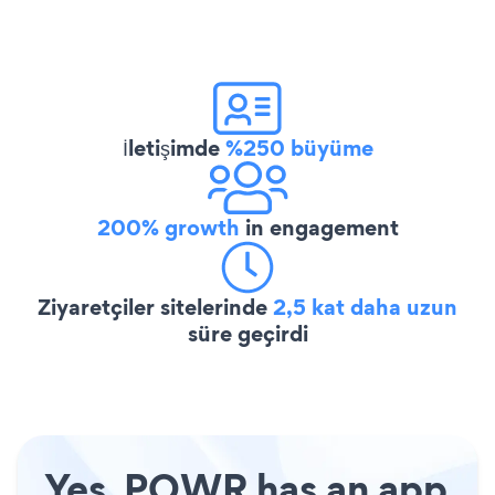
İletişimde
%250 büyüme
200% growth
in engagement
Ziyaretçiler sitelerinde
2,5 kat daha uzun
süre geçirdi
Yes, POWR has an app