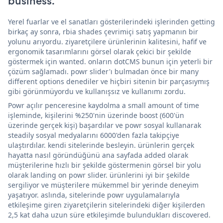
business.
Yerel fuarlar ve el sanatları gösterilerindeki işlerinden getting
birkaç ay sonra, rbia shades çevrimiçi satış yapmanın bir
yolunu arıyordu. ziyaretçilere ürünlerinin kalitesini, hafif ve
ergonomik tasarımlarını görsel olarak çekici bir şekilde
göstermek için wanted. onların dotCMS bunun için yeterli bir
çözüm sağlamadı. powr slider'ı bulmadan önce bir many
different options denediler ve hiçbiri sitenin bir parçasıymış
gibi görünmüyordu ve kullanışsız ve kullanımı zordu.
Powr açılır penceresine kaydolma a small amount of time
işleminde, kişilerini %250'nin üzerinde boost (600'ün
üzerinde gerçek kişi) başardılar ve powr sosyal kullanarak
steadily sosyal medyalarını 6000'den fazla takipçiye
ulaştırdılar. kendi sitelerinde besleyin. ürünlerin gerçek
hayatta nasıl göründüğünü ana sayfada added olarak
müşterilerine hızlı bir şekilde göstermenin görsel bir yolu
olarak landing on powr slider. ürünlerini iyi bir şekilde
sergiliyor ve müşterilere mükemmel bir yerinde deneyim
yaşatıyor. aslında, sitelerinde powr uygulamalarıyla
etkileşime giren ziyaretçilerin sitelerindeki diğer kişilerden
2,5 kat daha uzun süre etkileşimde bulundukları discovered.