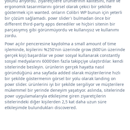
yolunu arıyordu. ziyaretçilere ürünlerinin kalitesini, hafif ve
ergonomik tasarımlarını görsel olarak çekici bir şekilde
göstermek için wanted. onların Colibri WP bunun için yeterli
bir çözüm sağlamadı. powr slider'ı bulmadan önce bir
different third-party apps denediler ve hiçbiri sitenin bir
parçasıymış gibi görünmüyordu ve kullanışsız ve kullanımı
zordu.
Powr açılır penceresine kaydolma a small amount of time
işleminde, kişilerini %250'nin üzerinde grow (600'ün üzerinde
gerçek kişi) başardılar ve powr sosyal kullanarak constantly
sosyal medyalarını 6000'den fazla takipçiye ulaştırdılar. kendi
sitelerinde besleyin. ürünlerin gerçek hayatta nasıl
göründüğünü ana sayfada added olarak müşterilerine hızlı
bir şekilde göstermenin görsel bir yolu olarak landing on
powr slider. ürünlerini iyi bir şekilde sergiliyor ve müşterilere
mükemmel bir yerinde deneyim yaşatıyor. aslında, sitelerinde
powr uygulamalarıyla etkileşime giren ziyaretçilerin
sitelerindeki diğer kişilerden 2,5 kat daha uzun süre
etkileşimde bulundukları discovered.