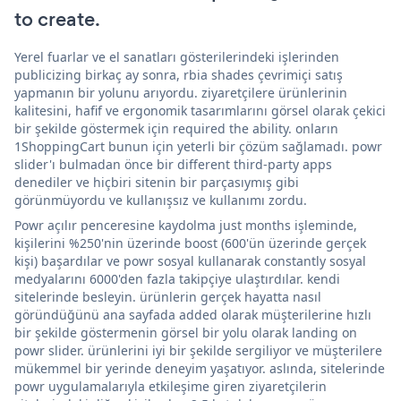
to create.
Yerel fuarlar ve el sanatları gösterilerindeki işlerinden
publicizing birkaç ay sonra, rbia shades çevrimiçi satış
yapmanın bir yolunu arıyordu. ziyaretçilere ürünlerinin
kalitesini, hafif ve ergonomik tasarımlarını görsel olarak çekici
bir şekilde göstermek için required the ability. onların
1ShoppingCart bunun için yeterli bir çözüm sağlamadı. powr
slider'ı bulmadan önce bir different third-party apps
denediler ve hiçbiri sitenin bir parçasıymış gibi
görünmüyordu ve kullanışsız ve kullanımı zordu.
Powr açılır penceresine kaydolma just months işleminde,
kişilerini %250'nin üzerinde boost (600'ün üzerinde gerçek
kişi) başardılar ve powr sosyal kullanarak constantly sosyal
medyalarını 6000'den fazla takipçiye ulaştırdılar. kendi
sitelerinde besleyin. ürünlerin gerçek hayatta nasıl
göründüğünü ana sayfada added olarak müşterilerine hızlı
bir şekilde göstermenin görsel bir yolu olarak landing on
powr slider. ürünlerini iyi bir şekilde sergiliyor ve müşterilere
mükemmel bir yerinde deneyim yaşatıyor. aslında, sitelerinde
powr uygulamalarıyla etkileşime giren ziyaretçilerin