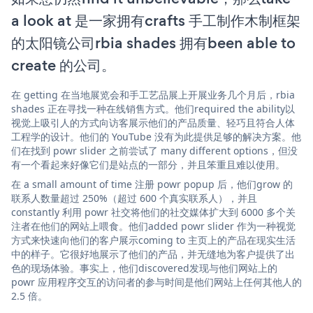
a look at 是一家拥有crafts 手工制作木制框架
的太阳镜公司rbia shades 拥有been able to
create 的公司。
在 getting 在当地展览会和手工艺品展上开展业务几个月后，rbia
shades 正在寻找一种在线销售方式。他们required the ability以
视觉上吸引人的方式向访客展示他们的产品质量、轻巧且符合人体
工程学的设计。他们的 YouTube 没有为此提供足够的解决方案。他
们在找到 powr slider 之前尝试了 many different options，但没
有一个看起来好像它们是站点的一部分，并且笨重且难以使用。
在 a small amount of time 注册 powr popup 后，他们grow 的
联系人数量超过 250%（超过 600 个真实联系人），并且
constantly 利用 powr 社交将他们的社交媒体扩大到 6000 多个关
注者在他们的网站上喂食。他们added powr slider 作为一种视觉
方式来快速向他们的客户展示coming to 主页上的产品在现实生活
中的样子。它很好地展示了他们的产品，并无缝地为客户提供了出
色的现场体验。事实上，他们discovered发现与他们网站上的
powr 应用程序交互的访问者的参与时间是他们网站上任何其他人的
2.5 倍。