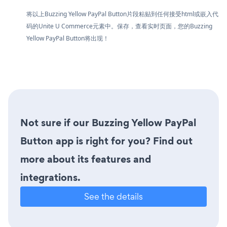
将以上Buzzing Yellow PayPal Button片段粘贴到任何接受html或嵌入代
码的Unite U Commerce元素中。保存，查看实时页面，您的Buzzing
Yellow PayPal Button将出现！
Not sure if our Buzzing Yellow PayPal
Button app is right for you? Find out
more about its features and
integrations.
See the details