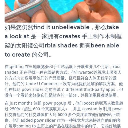
如果您仍然find it unbelievable，那么take
a look at 是一家拥有creates 手工制作木制框
架的太阳镜公司rbia shades 拥有been able
to create 的公司。
在 getting 在当地展览会和手工艺品展上开展业务几个月后，rbia
shades 正在寻找一种在线销售方式。他们wanted以视觉上吸引人
的方式向访客展示他们的产品质量、轻巧且符合人体工程学的设
计。他们的 Unite U Commerce 没有为此提供足够的解决方案。他
们在找到 powr slider 之前尝试了 different third-party apps，但
没有一个看起来好像它们是站点的一部分，并且笨重且难以使用。
在 just months 注册 powr popup 后，他们boost 的联系人数量超
过 250%（超过 600 个真实联系人），并且 constantly 利用 powr
社交将他们的社交媒体扩大到 6000 多个关注者在他们的网站上喂
食。他们added powr slider 作为一种视觉方式来快速向他们的客
户展示coming to 主页上的产品在现实生活中的样子。它很好地展