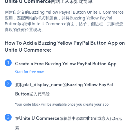
Unite U Commerce网站上从未如此简单
创建自定义的Buzzing Yellow PayPal Button Unite U Commerce
应用，匹配网站的样式和颜色，并将Buzzing Yellow PayPal
Button添加到Unite U Commerce页面，帖子，侧边栏，页脚或您
喜欢的任何位置现场。
How To Add a Buzzing Yellow PayPal Button App on
Unite U Commerce:
Create a Free Buzzing Yellow PayPal Button App
Start for free now
复制plat_display_name的Buzzing Yellow PayPal
Button嵌入代码段
Your code block will be available once you create your app
在Unite U Commerce编辑器中添加到html或嵌入代码元
素