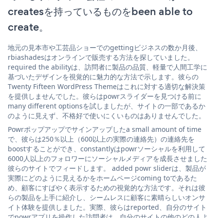
createsを持っているものをbeen able to
create。
地元の見本市や工芸品ショーでのgettingビジネスの数か月後、
rbiashadesはオンラインで販売する方法を探していました。
required the abilityは、訪問者に製品の品質、軽量で人間工学に
基づいたデザインを視覚的に魅力的な方法で示します。彼らの
Twenty Fifteen WordPress Themeはこれに対する適切な解決策
を提供しませんでした。彼らはpowrスライダーを見つける前に
many different optionsを試しましたが、サイトの一部であるか
のように見えず、不格好で使いにくいものはありませんでした。
Powrポップアップでサインアップしたa small amount of time
で、彼らは250％以上（600以上の実際の連絡先）の連絡先を
boostすることができ、constantlyはpowrソーシャルを利用して
6000人以上のフォロワーにソーシャルメディアを成長させました
彼らのサイトでフィードします。 added powr sliderは、製品が
実際にどのように見えるかをホームページcoming toであるた
め、顧客にすばやく表示するための視覚的な方法です。それは彼
らの製品を上手に紹介し、シームレスに顧客に素晴らしいオンサ
イト体験を提供しました。実際、彼らはreported、自分のサイト
でpowrアプリを操作した訪問者は、自分のサイトの他のどの人よ