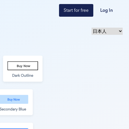
Start for free
Log In