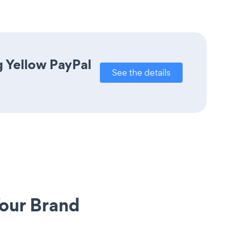
g Yellow PayPal
See the details
our Brand