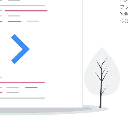
アプ
Yel
つ