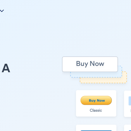
A
l
。