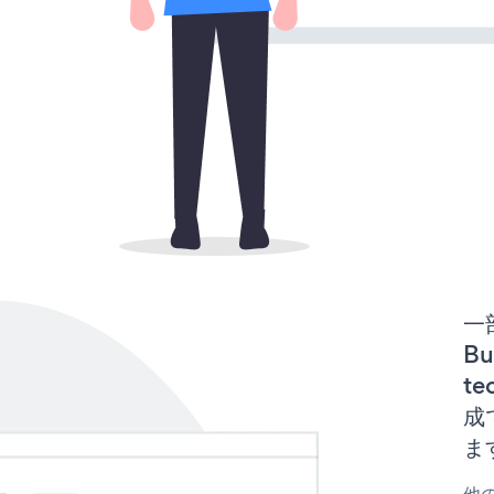
一
Bu
te
成
ま
他の