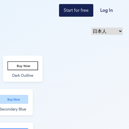
Start for free
Log In