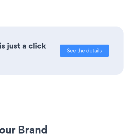
 just a click
See the details
our Brand