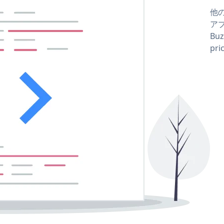
他の
アプ
Buz
pr