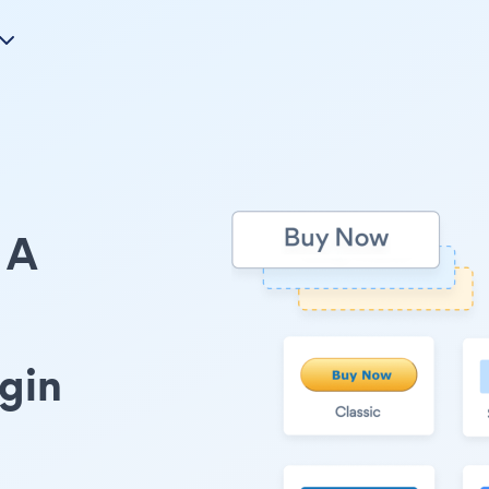
A
l
gin