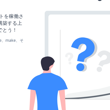
bサイトを稼働さ
構築する上
でとう！
ate、make、そ