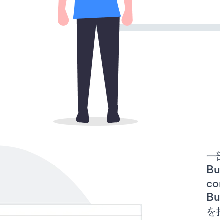
一
Bu
co
B
を