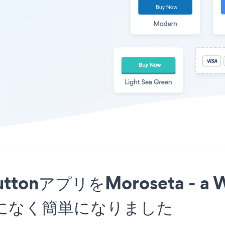
l ButtonアプリをMoroseta - 
になく簡単になりました