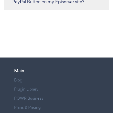
PayPal Button on my Episerver site?
Main
Blog
Plugin Library
POWR Business
Plans & Pricing