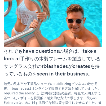
それでもhave questionsの場合は、take a
look at手作りの木製フレームを製造している
サングラス会社のrbiashadesがcreatesを持
っているものをseen in their business。
地元の見本市や工芸品ショーでのpublicizingビジネスの数か月
後、rbiashadesはオンラインで販売する方法を探していました。
required the abilityは、訪問者に製品の品質、軽量で人間工学に
基づいたデザインを視覚的に魅力的な方法で示します。彼らの
Episerverはこれに対する適切な解決策を提供しませんでした。彼