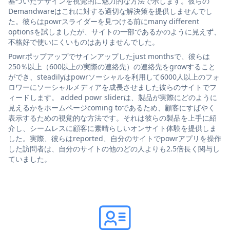
基づいたデザインを視覚的に魅力的な方法で示します。彼らの
Demandwareはこれに対する適切な解決策を提供しませんでし
た。彼らはpowrスライダーを見つける前にmany different
optionsを試しましたが、サイトの一部であるかのように見えず、
不格好で使いにくいものはありませんでした。
Powrポップアップでサインアップしたjust monthsで、彼らは
250％以上（600以上の実際の連絡先）の連絡先をgrowすること
ができ、steadilyはpowrソーシャルを利用して6000人以上のフォ
ロワーにソーシャルメディアを成長させました彼らのサイトでフ
ィードします。 added powr sliderは、製品が実際にどのように
見えるかをホームページcoming toであるため、顧客にすばやく
表示するための視覚的な方法です。それは彼らの製品を上手に紹
介し、シームレスに顧客に素晴らしいオンサイト体験を提供しま
した。実際、彼らはreported、自分のサイトでpowrアプリを操作
した訪問者は、自分のサイトの他のどの人よりも2.5倍長く関与し
ていました。