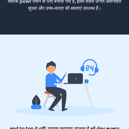
क्योंकि powr पैमाने के लिए बनाया गया है, इसमें सबसे उन्नत अंतर्निहित
सुरक्षा और उच्च-मात्रा की क्षमताएं उपलब्ध हैं।
and to top it off, ग्राहक सहायता उपलब्ध है all day every