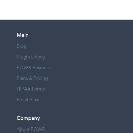
Main
Blog
Plugin Library
POWR Business
Plans & Pricing
HIPAA Forms
Email Blast
Company
About POWR