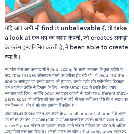
यदि आप अभी भी find it unbelievable हैं, तो take
a look at एक धूप का चश्मा कंपनी, जो creates लकड़ी
के फ्रेम हस्तनिर्मित करती है, में been able to create
क्या है।
स्थानीय मेलों और क्राफ्ट शो में publicizing के अपने व्यवसाय के कुछ महीनों के
बाद, rbia shades ऑनलाइन बेचने का तरीका ढूंढ रही थी। वे required the
ability आगंतुकों को उनके उत्पाद की गुणवत्ता, उनके हल्के और एर्गोनोमिक डिज़ाइन,
एक आकर्षक तरीके से दिखाने के लिए। उनके Umbraco ने इसके लिए पर्याप्त
समाधान नहीं दिया। उन्होंने powr स्लाइडर खोजने से पहले एक different third-
party apps की कोशिश की और उनमें से कोई भी ऐसा नहीं लगा जैसे कि वे साइट का
एक हिस्सा थे, और वे भद्दे और उपयोग में कठिन थे।
पॉवर पॉपअप के साथ साइन अप करने के a small amount of time में वे अपने
संपर्कों को 250% से अधिक (600 से अधिक वास्तविक संपर्क) करने में सक्षम थे और
grow ने powr सोशल का उपयोग करके अपने सोशल मीडिया को 6000 से अधिक
अनुयायियों तक बढ़ा दिया है। उनकी साइट पर फ़ीड। वे steadily powr स्लाइडर