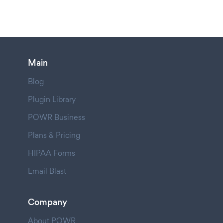
Main
Blog
Plugin Library
POWR Business
Plans & Pricing
HIPAA Forms
Email Blast
Company
About POWR