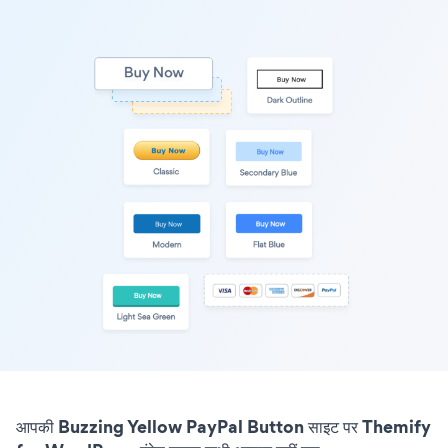
आपकी Buzzing Yellow PayPal Button साइट पर Themify