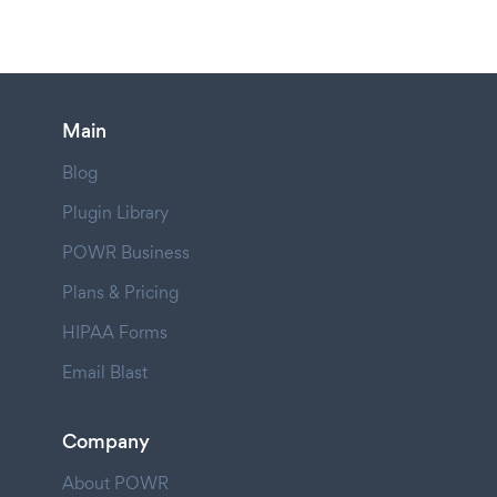
Main
Blog
Plugin Library
POWR Business
Plans & Pricing
HIPAA Forms
Email Blast
Company
About POWR