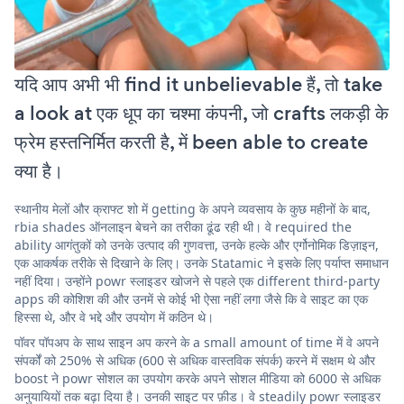
यदि आप अभी भी find it unbelievable हैं, तो take
a look at एक धूप का चश्मा कंपनी, जो crafts लकड़ी के
फ्रेम हस्तनिर्मित करती है, में been able to create
क्या है।
स्थानीय मेलों और क्राफ्ट शो में getting के अपने व्यवसाय के कुछ महीनों के बाद,
rbia shades ऑनलाइन बेचने का तरीका ढूंढ रही थी। वे required the
ability आगंतुकों को उनके उत्पाद की गुणवत्ता, उनके हल्के और एर्गोनोमिक डिज़ाइन,
एक आकर्षक तरीके से दिखाने के लिए। उनके Statamic ने इसके लिए पर्याप्त समाधान
नहीं दिया। उन्होंने powr स्लाइडर खोजने से पहले एक different third-party
apps की कोशिश की और उनमें से कोई भी ऐसा नहीं लगा जैसे कि वे साइट का एक
हिस्सा थे, और वे भद्दे और उपयोग में कठिन थे।
पॉवर पॉपअप के साथ साइन अप करने के a small amount of time में वे अपने
संपर्कों को 250% से अधिक (600 से अधिक वास्तविक संपर्क) करने में सक्षम थे और
boost ने powr सोशल का उपयोग करके अपने सोशल मीडिया को 6000 से अधिक
अनुयायियों तक बढ़ा दिया है। उनकी साइट पर फ़ीड। वे steadily powr स्लाइडर