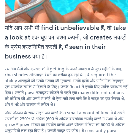
यदि आप अभी भी find it unbelievable हैं, तो take
a look at एक धूप का चश्मा कंपनी, जो creates लकड़ी
के फ्रेम हस्तनिर्मित करती है, में seen in their
business क्या है।
स्थानीय मेलों और क्राफ्ट शो में getting के अपने व्यवसाय के कुछ महीनों के बाद,
rbia shades ऑनलाइन बेचने का तरीका ढूंढ रही थी। वे required the
ability आगंतुकों को उनके उत्पाद की गुणवत्ता, उनके हल्के और एर्गोनोमिक डिज़ाइन,
एक आकर्षक तरीके से दिखाने के लिए। उनके React ने इसके लिए पर्याप्त समाधान नहीं
दिया। उन्होंने powr स्लाइडर खोजने से पहले एक many different options
की कोशिश की और उनमें से कोई भी ऐसा नहीं लगा जैसे कि वे साइट का एक हिस्सा थे,
और वे भद्दे और उपयोग में कठिन थे।
पॉवर पॉपअप के साथ साइन अप करने के a small amount of time में वे अपने
संपर्कों को 250% से अधिक (600 से अधिक वास्तविक संपर्क) करने में सक्षम थे और
grow ने powr सोशल का उपयोग करके अपने सोशल मीडिया को 6000 से अधिक
अनुयायियों तक बढ़ा दिया है। उनकी साइट पर फ़ीड। वे constantly powr