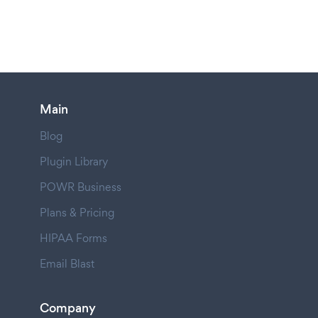
Main
Blog
Plugin Library
POWR Business
Plans & Pricing
HIPAA Forms
Email Blast
Company