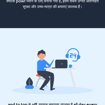
क्योंकि powr पैमाने के लिए बनाया गया है, इसमें सबसे उन्नत अंतर्निहित
सुरक्षा और उच्च-मात्रा की क्षमताएं उपलब्ध हैं।
and to top it off, ग्राहक सहायता उपलब्ध है all day every